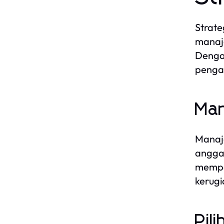
Strate
manaj
Dengan
penga
Man
Manaje
anggar
memper
kerugi
Pil