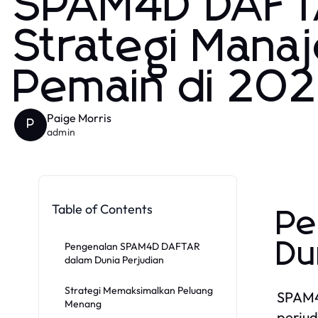
SPAM4D DAFTA
Strategi Mana
Pemain di 20
Paige Morris
P
admin
Table of Contents
Pe
Du
Pengenalan SPAM4D DAFTAR
dalam Dunia Perjudian
Strategi Memaksimalkan Peluang
SPAM4
Menang
perjud