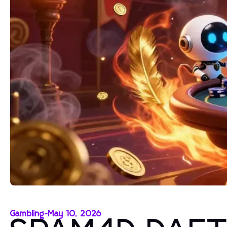
Gambling
-
May 10, 2026