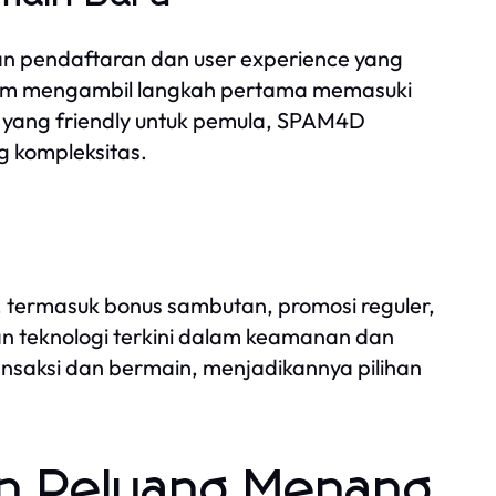
 pendaftaran dan user experience yang
am mengambil langkah pertama memasuki
n yang friendly untuk pemula, SPAM4D
g kompleksitas.
ermasuk bonus sambutan, promosi reguler,
n teknologi terkini dalam keamanan dan
saksi dan bermain, menjadikannya pilihan
an Peluang Menang