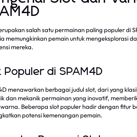
PAM4D
erupakan salah satu permainan paling populer di 
dia memungkinkan pemain untuk mengeksplorasi d
ensi mereka.
t Populer di SPAM4D
 menawarkan berbagai judul slot, dari yang klas
ik dan mekanik permainan yang inovatif, member
warna. Beberapa slot populer hadir dengan fitur 
gkatkan potensi kemenangan pemain.