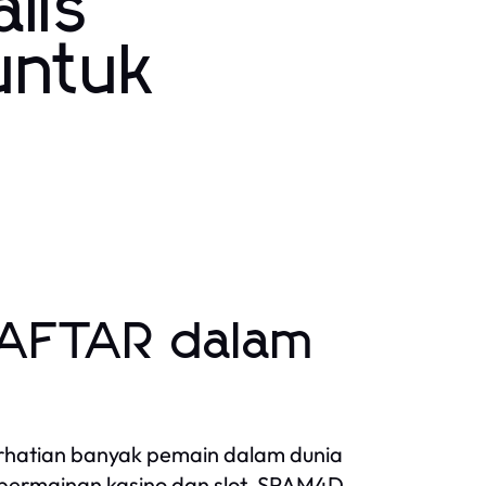
lis
untuk
AFTAR dalam
hatian banyak pemain dalam dunia
 permainan kasino dan slot, SPAM4D