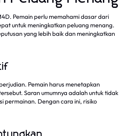
AM4D. Pemain perlu memahami dasar dari
epat untuk meningkatkan peluang menang.
putusan yang lebih baik dan meningkatkan
if
 perjudian. Pemain harus menetapkan
tersebut. Saran umumnya adalah untuk tidak
si permainan. Dengan cara ini, risiko
ntungkan