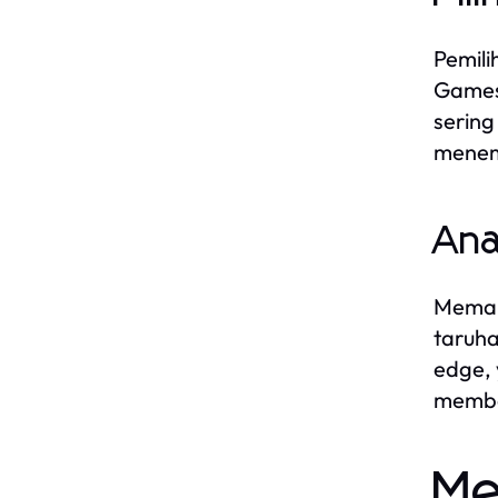
Pemil
Games 
sering
menem
Ana
Memaha
taruha
edge, 
memba
Me