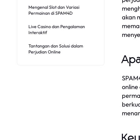
Mengenal Slot dan Variasi
mengh
Permainan di SPAM4D
akan 
memaks
Live Casino dan Pengalaman
Interaktif
menye
Tantangan dan Solusi dalam
Perjudian Online
Ap
SPAM4
online
perma
berku
menar
Keu