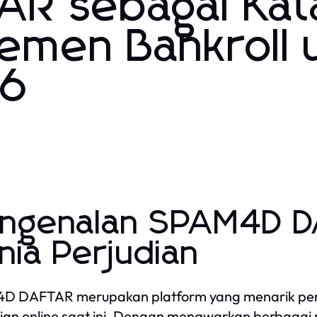
R sebagai Kata
jemen Bankroll 
26
ngenalan SPAM4D D
nia Perjudian
D DAFTAR merupakan platform yang menarik per
ian online saat ini. Dengan menawarkan berbagai