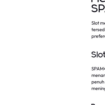
S
Slot m
terse
prefer
Slo
SPAM4D
menar
penuh 
menin