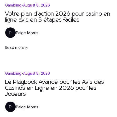
Gambling
-
August 8, 2026
Votre plan d'action 2026 pour casino en
ligne avis en 5 étapes faciles
Paige Morris
P
Read more
Gambling
-
August 8, 2026
Le Playbook Avancé pour les Avis des
Casinos en Ligne en 2026 pour les
Joueurs
Paige Morris
P