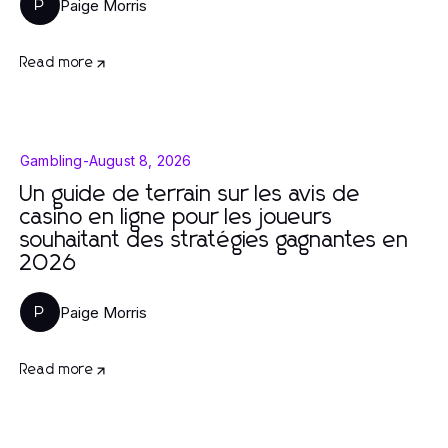
Paige Morris
P
Read more
Gambling
-
August 8, 2026
Un guide de terrain sur les avis de
casino en ligne pour les joueurs
souhaitant des stratégies gagnantes en
2026
Paige Morris
P
Read more