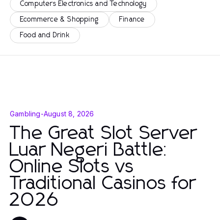
Computers Electronics and Technology
Ecommerce & Shopping
Finance
Food and Drink
Gambling
-
August 8, 2026
The Great Slot Server
Luar Negeri Battle:
Online Slots vs
Traditional Casinos for
2026