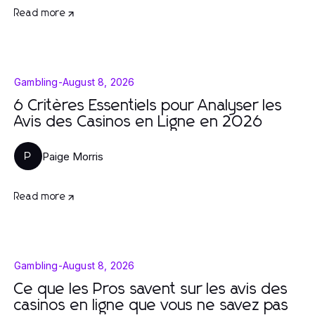
Read more
Gambling
-
August 8, 2026
6 Critères Essentiels pour Analyser les
Avis des Casinos en Ligne en 2026
Paige Morris
P
Read more
Gambling
-
August 8, 2026
Ce que les Pros savent sur les avis des
casinos en ligne que vous ne savez pas